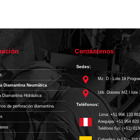
mación
Contáctenos
Sedes:
s
Mz. D - Lote 19 Progr
a Diamantina Neumática
Urb. Dolores MZ I lote
 Diamantina Hidráulica
Teléfonos:
ios de perforación diamantina
Lima: +51 996 133 88
os
Arequipa: +51 954 820
tanos
Teléfono fijo: (+51) 01
Colombia: (+57) – 310