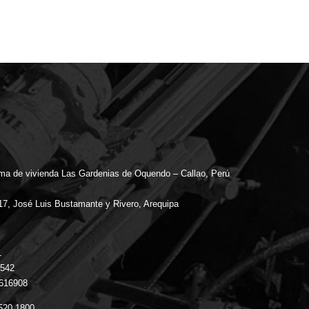
ama de vivienda Las Gardenias de Oquendo – Callao, Perú
 17, José Luis Bustamante y Rivero, Arequipa
1
 542
3616908
 520 1800