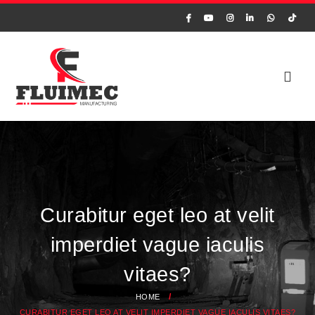
Curabitur eget leo at velit
imperdiet vague iaculis
vitaes?
HOME
CURABITUR EGET LEO AT VELIT IMPERDIET VAGUE IACULIS VITAES?