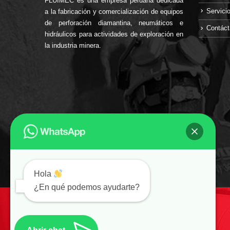
FLUIMEC es una empresa peruana dedicada
Servici
a la fabricación y comercialización de equipos
de perforación diamantina, neumáticos e
Contác
hidráulicos para actividades de exploración en
la industria minera.
Hola
¿En qué podemos ayudarte?
SIGUENOS EN: