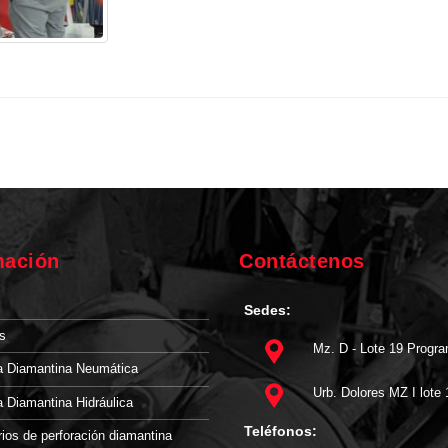
mación
Contáctenos
Sedes:
s
Mz. D - Lote 19 Progr
 Diamantina Neumática
Urb. Dolores MZ I lote
 Diamantina Hidráulica
Teléfonos:
ios de perforación diamantina